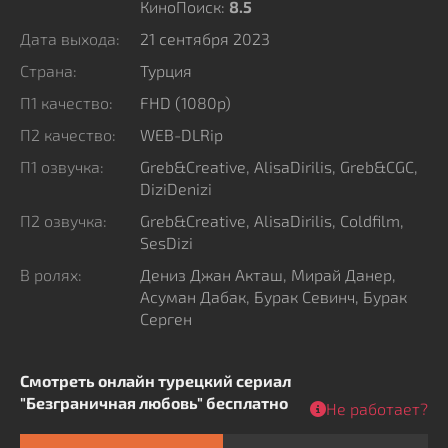
КиноПоиск:
8.5
Дата выхода:
21 сентября 2023
Страна:
Турция
П1 качество:
FHD (1080p)
П2 качество:
WEB-DLRip
П1 озвучка:
Greb&Creative, AlisaDirilis, Greb&CGC,
DiziDenizi
П2 озвучка:
Greb&Creative, AlisaDirilis, Coldfilm,
SesDizi
В ролях:
Дениз Джан Акташ, Мирай Данер,
Асуман Дабак, Бурак Севинч, Бурак
Серген
Смотреть онлайн турецкий сериал
"Безграничная любовь" бесплатно
Не работает?