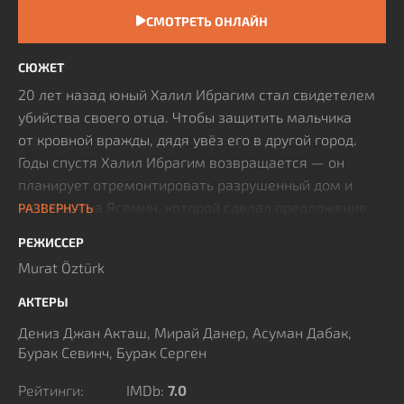
СМОТРЕТЬ ОНЛАЙН
СЮЖЕТ
20 лет назад юный Халил Ибрагим стал свидетелем
убийства своего отца. Чтобы защитить мальчика
от кровной вражды, дядя увёз его в другой город.
Годы спустя Халил Ибрагим возвращается — он
планирует отремонтировать разрушенный дом и
жениться на Ясемин, которой сделал предложение
РАЗВЕРНУТЬ
несколько лет назад. Он не собирается продолжать
РЕЖИССЕР
старую войну семей, но глава рода Лето и его
Murat Öztürk
сын Тарик, влюблённый в Ясемин, хотят, чтобы
он скорее уехал. Ситуация усложняется, когда Халил
АКТЕРЫ
Ибрагим встречает Зейнеп Лето, знакомую ему по
Дениз Джан Акташ, Мирай Данер, Асуман Дабак,
начальной школе, которая вернулась из Америки.
Бурак Севинч, Бурак Серген
Рейтинги:
IMDb:
7.0