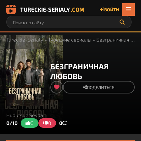
TURECKIE-SERIALY
.COM
ВОЙТИ
Tureckie-Serialy
»
Турецкие сериалы
» Безграничная любовь
БЕЗГРАНИЧНАЯ
ЛЮБОВЬ
ПОДЕЛИТЬСЯ
Hudutsuz Sevda
0/10
0
0
0