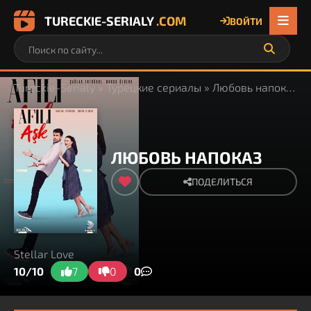
TURECKIE-SERIALY
.COM
ВОЙТИ
Tureckie-Serialy
»
Турецкие сериалы
» Любовь напоказ
ЛЮБОВЬ НАПОКАЗ
ПОДЕЛИТЬСЯ
Stellar Love
10/10
7
0
0