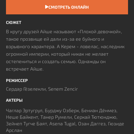
СМОТРЕТЬ ОНЛАЙН
СЮЖЕТ
В кругу друзей Айше называют «Плохой девочкой»,
такое прозвище ей дали из-за ее буйного и
взрывного характера. А Керем - ловелас, наследник
огромной империи, который никак не желает
остепениться и создать семью. Однажды он
встречает Айше.
РЕЖИССЕР
Сердар Гёзелекли, Senem Zencir
АКТЕРЫ
Чаглар Эртугрул, Бурджу Озберк, Бениан Дёнмез,
Неше Байкент, Танер Румели, Серкай Тютюнджю,
Зейнеп Тугче Баят, Asena Tugal, Озан Даггез, Гюзиде
Арслан