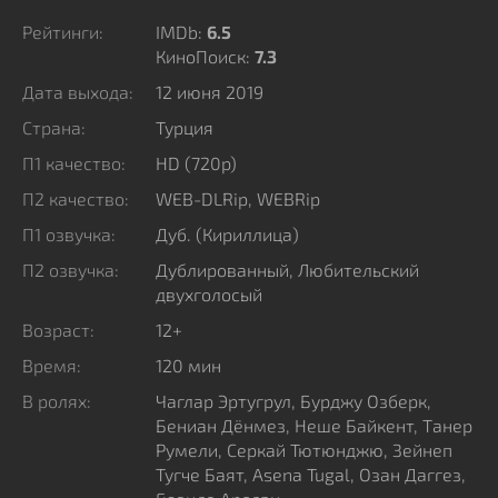
Рейтинги:
IMDb:
6.5
КиноПоиск:
7.3
Дата выхода:
12 июня 2019
Страна:
Турция
П1 качество:
HD (720p)
П2 качество:
WEB-DLRip, WEBRip
П1 озвучка:
Дуб. (Кириллица)
П2 озвучка:
Дублированный, Любительский
двухголосый
Возраст:
12+
Время:
120 мин
В ролях:
Чаглар Эртугрул, Бурджу Озберк,
Бениан Дёнмез, Неше Байкент, Танер
Румели, Серкай Тютюнджю, Зейнеп
Тугче Баят, Asena Tugal, Озан Даггез,