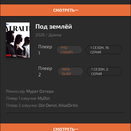
СМОТРЕТЬ
Под землёй
2026 / Драма
Плеер
FHD
1 СЕЗОН, 16
1
(1080P)
СЕРИЯ
Плеер
WEB-
1 СЕЗОН, 2
2
DLRIP
СЕРИЯ
Режиссер:
Мурат Озтюрк
Плеер 1 озвучка:
MyDizi
Плеер 2 озвучка:
Dizi Denizi, AlisaDirilis
СМОТРЕТЬ