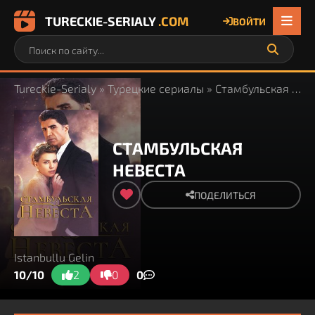
TURECKIE-SERIALY
.COM
ВОЙТИ
Tureckie-Serialy
»
Турецкие сериалы
» Стамбульская невеста
СТАМБУЛЬСКАЯ
НЕВЕСТА
ПОДЕЛИТЬСЯ
Istanbullu Gelin
10/10
2
0
0