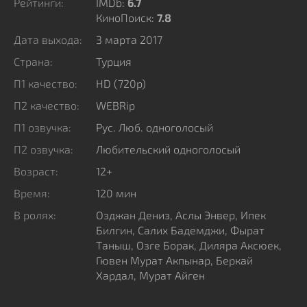
Рейтинги:
IMDb:
6.7
КиноПоиск:
7.8
Дата выхода:
3 марта 2017
Страна:
Турция
П1 качество:
HD (720p)
П2 качество:
WEBRip
П1 озвучка:
Рус. Люб. одноголосый
П2 озвучка:
Любительский одноголосый
Возраст:
12+
Время:
120 мин
В ролях:
Озджан Дениз, Аслы Энвер, Ипек
Билгин, Салих Бадемджи, Фырат
Таныш, Озге Борак, Диляра Аксюек,
Гювен Мурат Акпынар, Беркай
Хардал, Мурат Айген