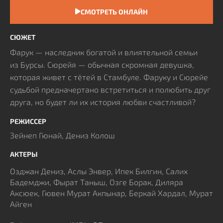
СМОТРЕТЬ ОНЛАЙН
СЮЖЕТ
Фарук — наследник богатой и влиятельной семьи
из Бурсы. Сюрейя — обычная скромная девушка,
которая живет с тётей в Стамбуле. Фаруку и Сюрейе
судьбой предначертано встретиться и полюбить друг
друга, но будет ли их история любви счастливой?
РЕЖИССЕР
Зейнеп Гюнай, Дениз Колош
АКТЕРЫ
Озджан Дениз, Аслы Энвер, Ипек Билгин, Салих
Бадемджи, Фырат Таныш, Озге Борак, Диляра
Аксюек, Гювен Мурат Акпынар, Беркай Хардал, Мурат
Айген