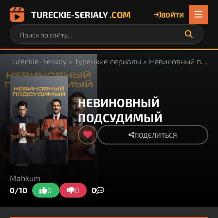
TURECKIE-SERIALY
.COM
ВОЙТИ
Tureckie-Serialy
»
Турецкие сериалы
» Невиновный подсудимый
НЕВИНОВНЫЙ
ПОДСУДИМЫЙ
ПОДЕЛИТЬСЯ
Mahkum
0/10
0
0
0