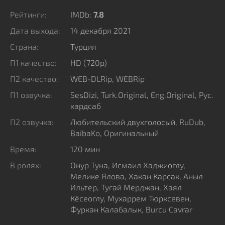
Рейтинги:
IMDb:
7.8
Дата выхода:
14 декабря 2021
Страна:
Турция
П1 качество:
HD (720p)
П2 качество:
WEB-DLRip, WEBRip
П1 озвучка:
SesDizi, Turk.Original, Eng.Original, Рус.
хардсаб
П2 озвучка:
Любительский двухголосый, RuDub,
BaibaKo, Оригинальный
Время:
120 мин
В ролях:
Онур Туна, Исмаил Хаджиоглу,
Мелике Ялова, Хакан Карсак, Аныл
Ильтер, Тугай Мерджан, Хаял
Кёсеоглу, Мухаррем Тюрксевен,
Фуркан Калабалык, Burcu Cavrar