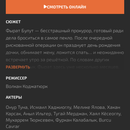
СМОТРЕТЬ ОНЛАЙН
СЮЖЕТ
Фырат Булут — бесстрашный прокурор, готовый ради
дела броситься в самое пекло. После очередной
рискованной операции он празднует день рождения
дочки, обнимает жену, ложится спать… и неожиданно
встречает утро за решёткой. По словам других
заключённых, Фырат здесь уже несколько месяцев.
РАЗВЕРНУТЬ
А страшнее всего, что его обвиняют в убийстве
РЕЖИССЕР
собственной семьи. Оказывается, бывший прокурор
Волкан Коджатюрк
перешёл дорогу опасному и безумному преступнику
из богатейшей семьи Турции. Их напряжённая дуэль
АКТЕРЫ
набирает обороты, но пока злодей на несколько
Онур Туна, Исмаил Хаджиоглу, Мелике Ялова, Хакан
шагов впереди.
Карсак, Аныл Ильтер, Тугай Мерджан, Хаял Кёсеоглу,
Мухаррем Тюрксевен, Фуркан Калабалык, Burcu
Cavrar