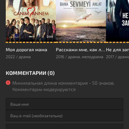
Моя дорогая мама
Расскажи мне, как любить
Не для за
2022 / драма
2016 / драма, мелодрама
2017 / драм
КОММЕНТАРИИ (0)
Минимальная длина комментария - 50 знаков.
Комментарии модерируются