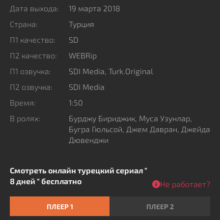
силы. Считая, что программа находится в руках
Дата выхода:
19 марта 2018
Бахар, ее похищают и требуют рассказать про
Страна:
Турция
проект матери...
П1 качество:
SD
П2 качество:
WEBRip
П1 озвучка:
SDI Media, Turk.Original
П2 озвучка:
SDI Media
Время:
1:50
В ролях:
Бурджу Бириджик, Муса Узунлар,
Бугра Гюльсой, Джем Давран, Джейда
Дювенджи
Смотреть онлайн турецкий сериал "
8 дней " бесплатно
Не работает?
ПЛЕЕР 1
ПЛЕЕР 2