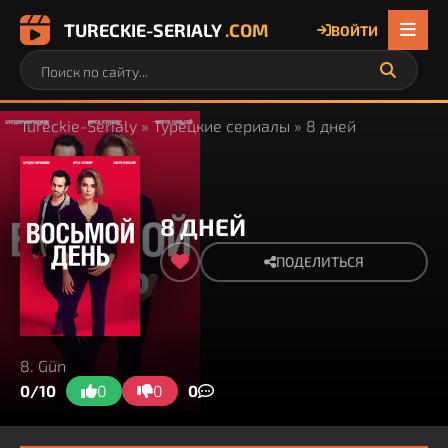
TURECKIE-SERIALY
.COM
ВОЙТИ
Tureckie-Serialy
»
Турецкие сериалы
» 8 дней
8 ДНЕЙ
ПОДЕЛИТЬСЯ
8. Gün
0/10
0
0
0