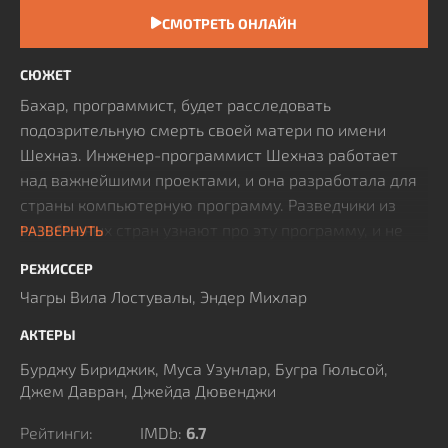
СМОТРЕТЬ ОНЛАЙН
СЮЖЕТ
Бахар, программист, будет расследовать
подозрительную смерть своей матери по имени
Шехназ. Инженер-программист Шехназ работает
над важнейшими проектами, и она разработала для
страны компьютерную программу. Разведчики из
зарубежных стран узнают про эту программу, и не
РАЗВЕРНУТЬ
теряя времени хотят прибрать ее к рукам. Шехназ
РЕЖИССЕР
делает все, что в ее силах, чтобы не допустить этого,
Чагры Вила Лостувалы, Эндер Михлар
но вскоре погибает при загадочной авиакатастрофе.
Бахар начнет выяснять странные обстоятельства
АКТЕРЫ
смерти матери. Хотя она в курсе работ матери, но не
Бурджу Бириджик, Муса Узунлар, Бугра Гюльсой,
знает о ее новой разработке. Шехназ даже дочери не
Джем Давран, Джейда Дювенджи
рассказала о программе. В то время как Бахар
расследует смерть матери, за нею гонятся темные
Рейтинги:
IMDb:
6.7