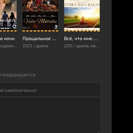
а ночи
Прощальное письмо
Всё, что мне осталось от тебя
2016 / мелодрама, драма, боевик
2023 / драма
2015 / драма, мелодрама
и модерируются