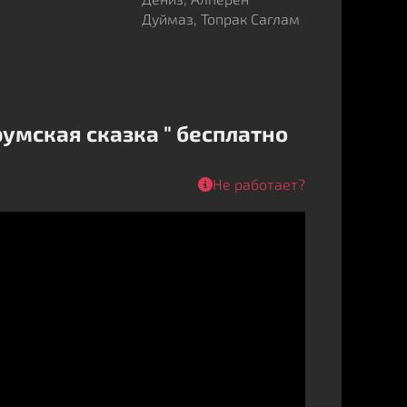
Дуймаз, Топрак Саглам
умская сказка " бесплатно
Не работает?