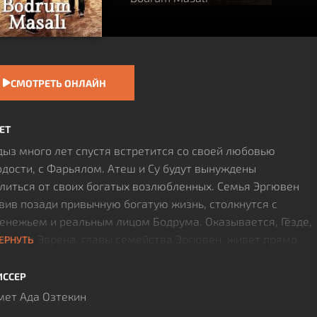
СМОТРЕТЬ ОНЛАЙН
ЕТ
ыз много лет спустя встретится со своей любовью
дости, с Фарьялом. Атеш и Су будут вынуждены
литься от своих богатых возлюбленных. Семья Эргювен
вив позади привычную богатую жизнь, столкнутся с
енежьем и реальным лицом Бодрума. Оказывается, Гёзде,
вница Эврена, главы семейства Эргювен, живет прямо
ЕРНУТЬ
отив дома, где устроились они сами. И это станет еще
й угрозой для их семьи. Вопрос Су перед разрушенной
ИССЕР
рой «Как мы будем здесь жить?», лишь первые проблемы с
ет Ада Озтекин
рыми придется столкнуться семье Эргювен...