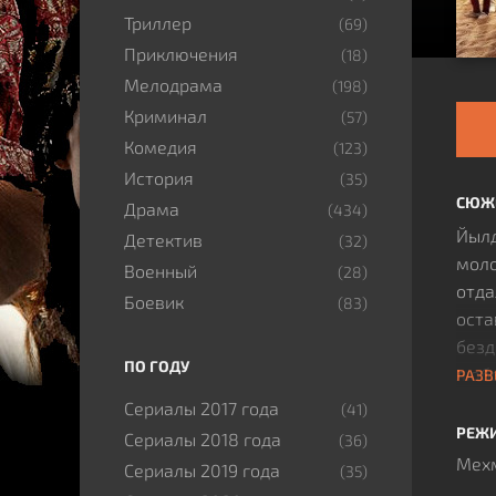
Триллер
(69)
Приключения
(18)
Мелодрама
(198)
Криминал
(57)
Комедия
(123)
История
(35)
СЮЖ
Драма
(434)
Йылд
Детектив
(32)
моло
Военный
(28)
отда
Боевик
(83)
оста
безд
ПО ГОДУ
любо
РАЗВ
напр
Сериалы 2017 года
(41)
одно
РЕЖ
Сериалы 2018 года
(36)
хиба
Мехм
Сериалы 2019 года
(35)
кото