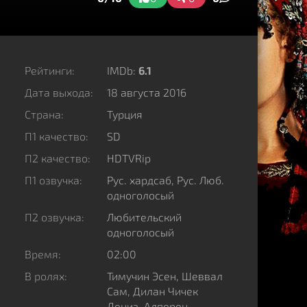
Рейтинги:
IMDb:
6.1
Дата выхода:
18 августа 2016
Страна:
Турция
П1 качество:
SD
П2 качество:
HDTVRip
П1 озвучка:
Рус. хардсаб, Рус. Люб.
одноголосый
П2 озвучка:
Любительский
одноголосый
Время:
02:00
В ролях:
Тимучин Эсен, Шеввал
Сам, Дилан Чичек
Дениз, Алперен