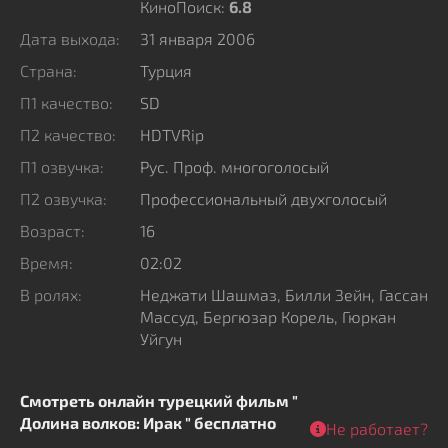
опытному агенту турецких спецслужб Полату
КиноПоиск:
6.8
Алемдару. Полат не может не выполнить последнюю
Дата выхода:
31 января 2006
волю своего друга и отправляется в Северный Ирак,
Страна:
Турция
чтобы найти людей, погубивших его честь и
П1 качество:
SD
вынудивших расстаться с жизнью. То, что он увидел
там, разительно отличалось от ситуации,
П2 качество:
HDTVRip
описываемой новыми американскими властями,
П1 озвучка:
Рус. Проф. многоголосый
потрясло его до глубины души. Виновником позора
П2 озвучка:
Профессиональный двухголосый
Сулеймана и многих других преступлений против
Возраст:
16
человечности оказывается командир специальных
подразделений американских войск Сэм Уильям
Время:
02:02
Маршалл. Путь Полата пересекается с одной из
В ролях:
Неджати Шашмаз, Билли Зейн, Гассан
многочисленных жертв Маршалла, молодой
Массуд, Бергюзар Корель, Гюркан
девушкой Лейлой, и в своих поисках справедливости
Уйгун
и возмездия они готовы пойти до конца.
Смотреть онлайн турецкий фильм "
Долина волков: Ирак " бесплатно
Не работает?