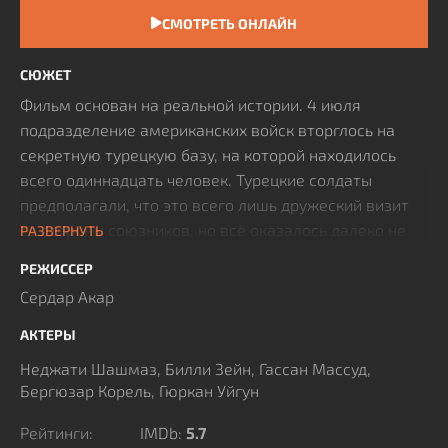
СМОТРЕТЬ ОНЛАЙН
СЮЖЕТ
Фильм основан на реальной истории. 4 июля
подразделение американских войск вторглось на
секретную турецкую базу, на которой находилось
всего одиннадцать человек. Турецкие солдаты
предполагали, что это всего лишь дружеский визит
со стороны союзников, но всё оказалось далеко не
РАЗВЕРНУТЬ
так. Для американцев они это единственная сила в
РЕЖИССЕР
регионе и в тот день одиннадцать турецких солдат
Сердар Акар
были депортированы с капюшонами на головах, без
уважения их чести и достоинства и на глазах
АКТЕРЫ
местных жителей. Их начальник, лейтенант Сулейман
Неджати Шашмаз, Билли Зейн, Гассан Массуд,
Аслан, не может выдержать такого позора и кончает
Бергюзар Корель, Гюркан Уйгун
жизнь самоубийством. В своей предсмертной
записке он обращается к своему старому другу,
Рейтинги:
IMDb:
5.7