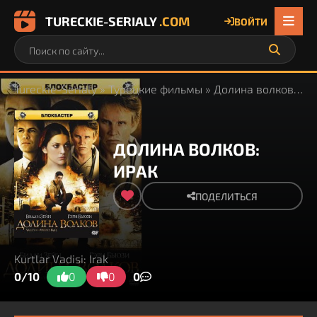
TURECKIE-SERIALY
.COM
ВОЙТИ
Tureckie-Serialy
»
Турецкие фильмы
» Долина волков: Ирак
ДОЛИНА ВОЛКОВ:
ИРАК
ПОДЕЛИТЬСЯ
Kurtlar Vadisi: Irak
0/10
0
0
0